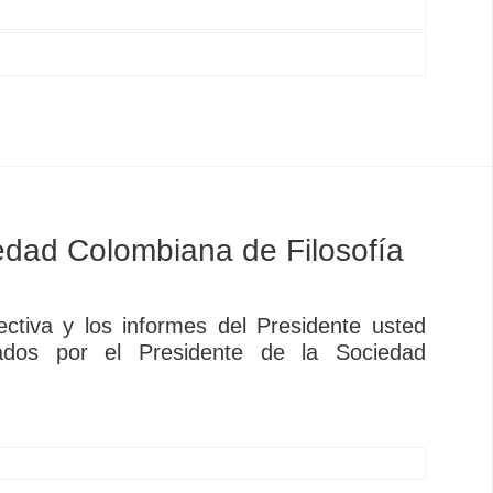
ce completar el formulario de contacto y solicitar
 aquí.
o publicación puede escribir a
web@socolfil.org
con la página puede escribir a
dad Colombiana de Filosofía
ctiva y los informes del Presidente usted
ados por el Presidente de la Sociedad