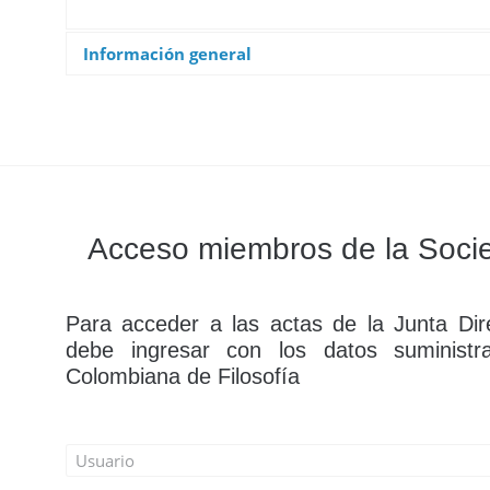
Información general
Puede usar el siguiente enla
información específica:
clic
Si desea enviar una noticia 
Si tiene problemas técnicos 
Acceso miembros de la Socie
webmaster@socolfil.org
Para acceder a las actas de la Junta Dire
debe ingresar con los datos suministr
Colombiana de Filosofía